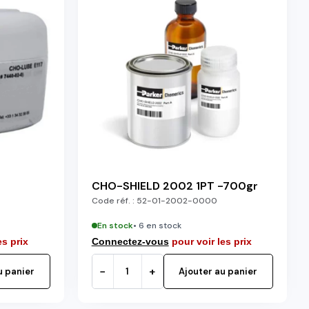
CHO-SHIELD 2002 1PT -700gr
Code réf. :
52-01-2002-0000
En stock
• 6 en stock
es prix
Connectez-vous
pour voir les prix
−
+
u panier
Ajouter au panier