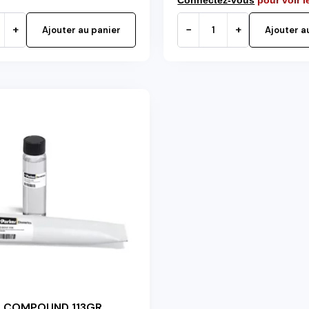
+
−
+
Ajouter au panier
Ajouter a
G COMPOUND 113GR