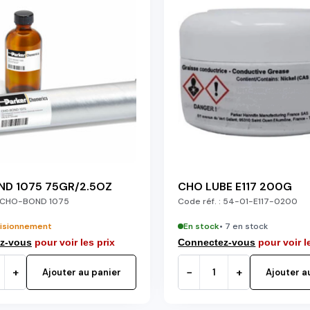
ND 1075 75GR/2.5OZ
CHO LUBE E117 200G
CHO-BOND 1075
Code réf. :
54-01-E117-0200
isionnement
En stock
• 7 en stock
z-vous
pour voir les prix
Connectez-vous
pour voir l
+
−
+
Ajouter au panier
Ajouter a