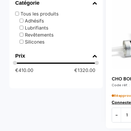
Catégorie
Tous les produits
Adhésifs
Lubrifiants
Revêtements
Silicones
Prix
€
410.00
€
1320.00
CHO BO
Code réf. :
Réapprov
Connecte
−