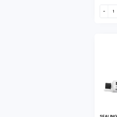
−
SEALIN