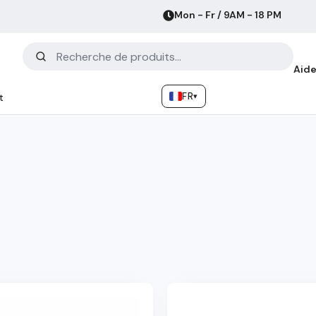
Mon - Fr / 9AM - 18 PM
Aide
FR
▾
t