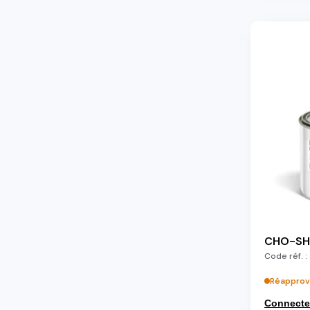
CHO-SH
Code réf. :
Réapprov
Connecte