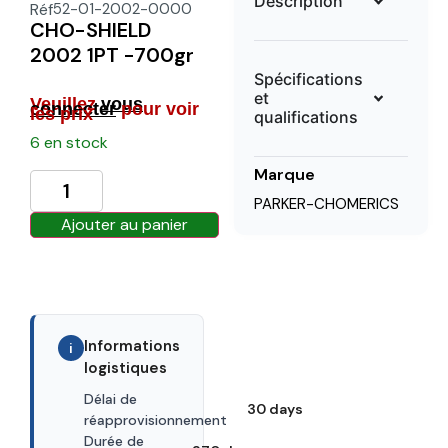
Description
Réf
52-01-2002-0000
CHO-SHIELD
2002 1PT -700gr
Spécifications
et
Veuillez
vous
connecter
pour voir
les prix
qualifications
6 en stock
Marque
PARKER-CHOMERICS
Ajouter au panier
Informations
i
logistiques
Délai de
30 days
réapprovisionnement
Durée de