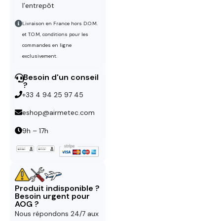
l’entrepôt
Livraison en France hors D.O.M.
et T.O.M, conditions pour les
commandes en ligne
exclusivement.
Besoin d'un conseil
?
+33 4 94 25 97 45
eshop@airmetec.com
9h – 17h
Produit indisponible ?
Besoin urgent pour
AOG ?
Nous répondons 24/7 aux