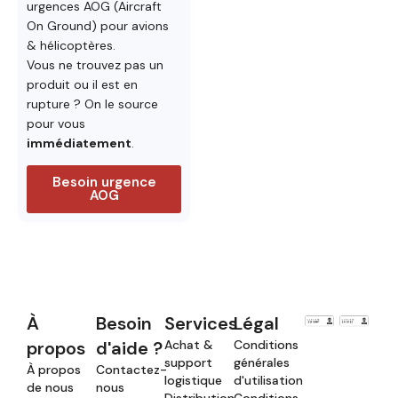
urgences AOG (Aircraft
On Ground) pour avions
& hélicoptères.
Vous ne trouvez pas un
produit ou il est en
rupture ? On le source
pour vous
immédiatement
.
Besoin urgence
AOG
À
Besoin
Services
Légal
propos
d'aide ?
Achat &
Conditions
support
générales
À propos
Contactez-
logistique
d'utilisation
de nous
nous