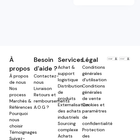
À
Besoin
Services
Légal
propos
d'aide ?
Achat &
Conditions
support
générales
À propos
Contactez-
logistique
d'utilisation
de nous
nous
Distribution
Conditions
Nos
Livraison
de
générales
process
Retours et
produits
de vente
Marchés &
remboursements
Externalisation
Cookies et
Références
A.O.G ?
des achats
paramètres
Pourquoi
industriels
de
nous
Sourcing
confidentialité
choisir
complexe
Protection
Témoignages
Achats
des
Suivez-