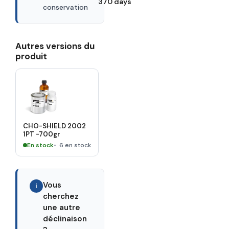
370 days
conservation
Autres versions du
produit
CHO-SHIELD 2002
1PT -700gr
En stock
6 en stock
Vous
i
cherchez
une autre
déclinaison