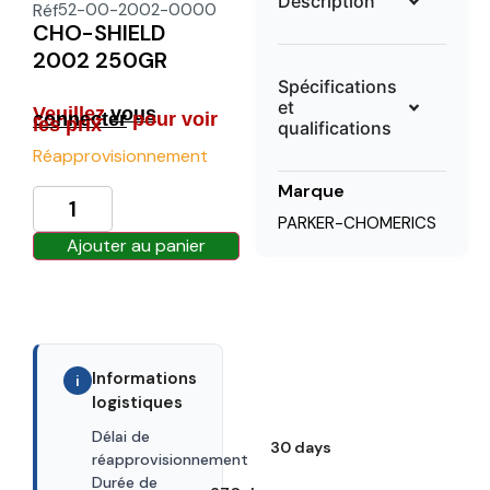
Description
Réf
52-00-2002-0000
CHO-SHIELD
2002 250GR
Spécifications
et
Veuillez
vous
connecter
pour voir
les prix
qualifications
Réapprovisionnement
Marque
PARKER-CHOMERICS
Ajouter au panier
Informations
i
logistiques
Délai de
30 days
réapprovisionnement
Durée de