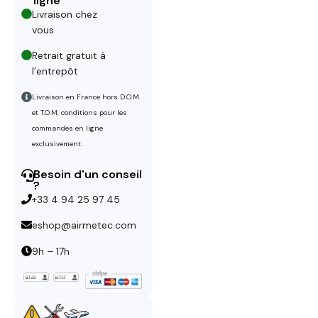
ligne
Livraison chez
vous
Retrait gratuit à
l’entrepôt
Livraison en France hors D.O.M.
et T.O.M, conditions pour les
commandes en ligne
exclusivement.
Besoin d'un conseil
?
+33 4 94 25 97 45
eshop@airmetec.com
9h – 17h