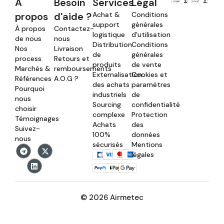
À
Besoin
Services
Légal
propos
d'aide ?
Achat &
Conditions
support
générales
À propos
Contactez-
logistique
d'utilisation
de nous
nous
Distribution
Conditions
Nos
Livraison
de
générales
process
Retours et
produits
de vente
Marchés &
remboursements
Externalisation
Cookies et
Références
A.O.G ?
des achats
paramètres
Pourquoi
industriels
de
nous
Sourcing
confidentialité
choisir
complexe
Protection
Témoignages
Achats
des
Suivez-
100%
données
nous
sécurisés
Mentions
légales
© 2026 Airmetec