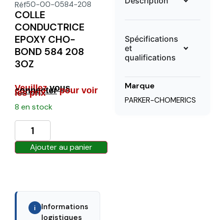
Description
Réf
50-00-0584-208
COLLE
CONDUCTRICE
EPOXY CHO-
Spécifications
et
BOND 584 208
qualifications
3OZ
Marque
Veuillez
vous
connecter
pour voir
les prix
PARKER-CHOMERICS
8 en stock
Ajouter au panier
Informations
i
logistiques