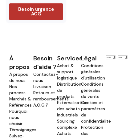
Besoin urgence
AOG
À
Besoin
Services
Légal
propos
d'aide ?
Achat &
Conditions
support
générales
À propos
Contactez-
logistique
d'utilisation
de nous
nous
Distribution
Conditions
Nos
Livraison
de
générales
process
Retours et
produits
de vente
Marchés &
remboursements
Externalisation
Cookies et
Références
A.O.G ?
des achats
paramètres
Pourquoi
industriels
de
nous
Sourcing
confidentialité
choisir
complexe
Protection
Témoignages
Achats
des
Suivez-