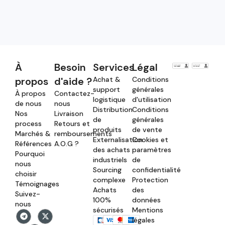
À
Besoin
Services
Légal
propos
d'aide ?
Achat &
Conditions
support
générales
À propos
Contactez-
logistique
d'utilisation
de nous
nous
Distribution
Conditions
Nos
Livraison
de
générales
process
Retours et
produits
de vente
Marchés &
remboursements
Externalisation
Cookies et
Références
A.O.G ?
des achats
paramètres
Pourquoi
industriels
de
nous
Sourcing
confidentialité
choisir
complexe
Protection
Témoignages
Achats
des
Suivez-
100%
données
nous
sécurisés
Mentions
légales