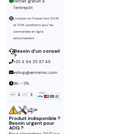
Retrait gratuit à
l’entrepôt
Livraison en France hors D.O.M.
et T.O.M, conditions pour les
commandes en ligne
exclusivement.
Besoin d'un conseil
?
+33 4 94 25 97 45
eshop@airmetec.com
9h – 17h
Produit indisponible ?
Besoin urgent pour
AOG ?
Nous répondons 24/7 aux