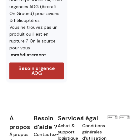
urgences AOG (Aircraft
On Ground) pour avions
& hélicoptères.
Vous ne trouvez pas un
produit ou il est en
rupture ? On le source
pour vous
immédiatement
.
Besoin urgence
AOG
À
Besoin
Services
Légal
propos
d'aide ?
Achat &
Conditions
support
générales
À propos
Contactez-
logistique
d'utilisation