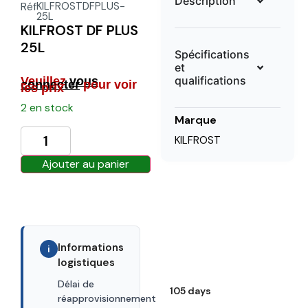
Description
Réf
KILFROSTDFPLUS-
25L
KILFROST DF PLUS
25L
Spécifications
et
qualifications
Veuillez
vous
connecter
pour voir
les prix
2 en stock
Marque
KILFROST
Ajouter au panier
Informations
i
logistiques
Délai de
105 days
réapprovisionnement