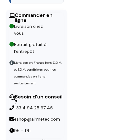
Commander en
ligne
Livraison chez
vous
Retrait gratuit à
l’entrepôt
Livraison en France hors D.O.M.
et T.O.M, conditions pour les
commandes en ligne
exclusivement.
Besoin d'un conseil
?
+33 4 94 25 97 45
eshop@airmetec.com
9h – 17h