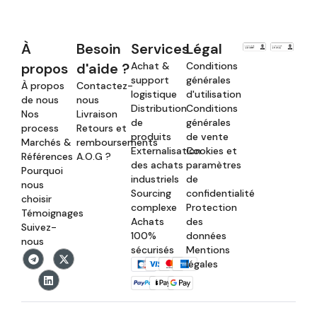
À
Besoin
Services
Légal
propos
d'aide ?
Achat &
Conditions
support
générales
À propos
Contactez-
logistique
d'utilisation
de nous
nous
Distribution
Conditions
Nos
Livraison
de
générales
process
Retours et
produits
de vente
Marchés &
remboursements
Externalisation
Cookies et
Références
A.O.G ?
des achats
paramètres
Pourquoi
industriels
de
nous
Sourcing
confidentialité
choisir
complexe
Protection
Témoignages
Achats
des
Suivez-
100%
données
nous
sécurisés
Mentions
légales