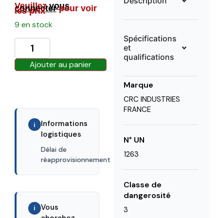
Description
Veuillez
vous
connecter
pour voir
les prix
9 en stock
Spécifications
et
qualifications
Ajouter au panier
Marque
CRC INDUSTRIES
FRANCE
Informations
i
logistiques
N° UN
Délai de
1263
30 days
réapprovisionnement
Classe de
dangerosité
Vous
i
3
cherchez