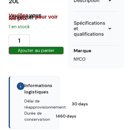
Description
20L
Veuillez
vous
connecter
pour voir
les prix
Spécifications
1 en stock
et
qualifications
Ajouter au panier
Marque
NYCO
Informations
i
logistiques
Délai de
30 days
réapprovisionnement
Durée de
1460 days
conservation