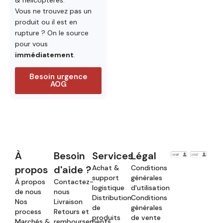
Vous ne trouvez pas un
produit ou il est en
rupture ? On le source
pour vous
immédiatement
.
Besoin urgence
AOG
À
Besoin
Services
Légal
propos
d'aide ?
Achat &
Conditions
support
générales
À propos
Contactez-
logistique
d'utilisation
de nous
nous
Distribution
Conditions
Nos
Livraison
de
générales
process
Retours et
produits
de vente
Marchés &
remboursements