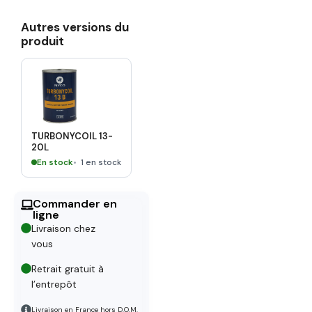
Autres versions du
produit
TURBONYCOIL 13-
20L
En stock
1 en stock
Commander en
ligne
Livraison chez
vous
Retrait gratuit à
l’entrepôt
Livraison en France hors D.O.M.