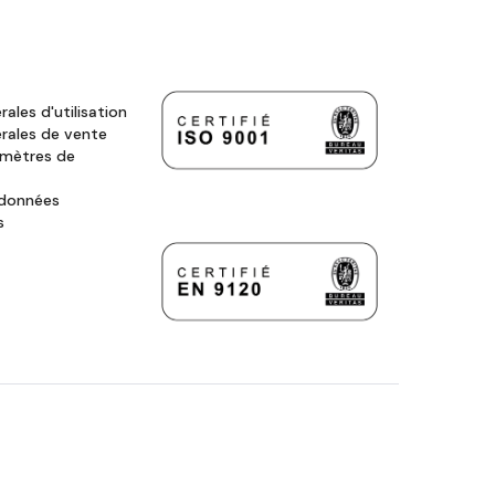
ales d'utilisation
rales de vente
amètres de
 données
s