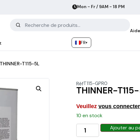
Mon - Fr / 9AM - 18 PM
Aide
FR
▾
t
THINNER-T115-5L
Réf
T115-GPR0
THINNER-T115-
Veuillez
vous connecter
10 en stock
Ajouter au p