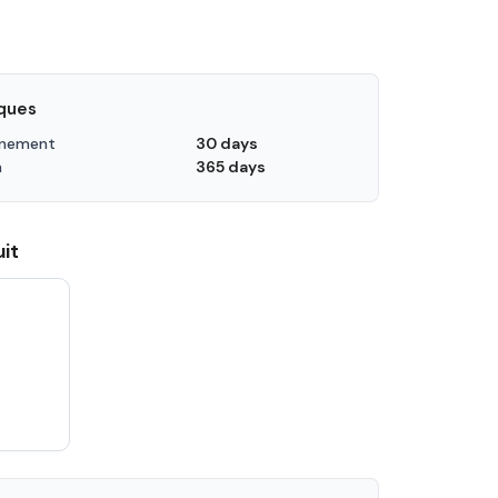
iques
nnement
30 days
n
365 days
it