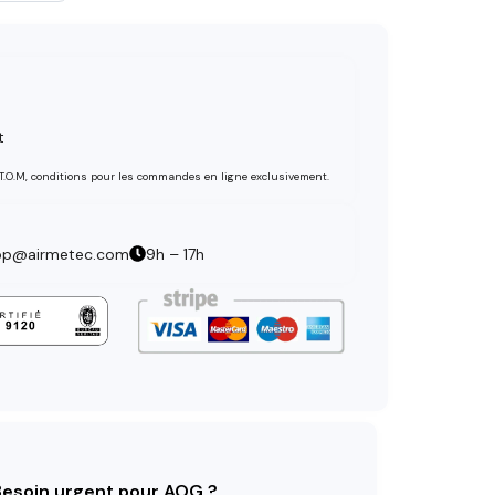
t
 T.O.M, conditions pour les commandes en ligne exclusivement.
op@airmetec.com
9h – 17h
 Besoin urgent pour AOG ?