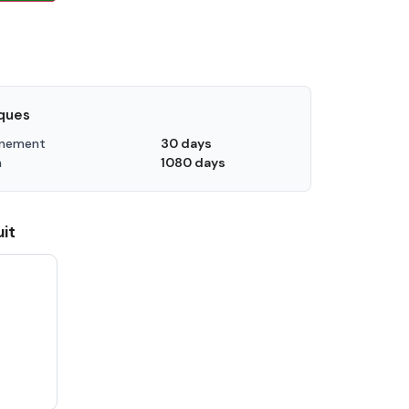
iques
nnement
30 days
n
1080 days
it