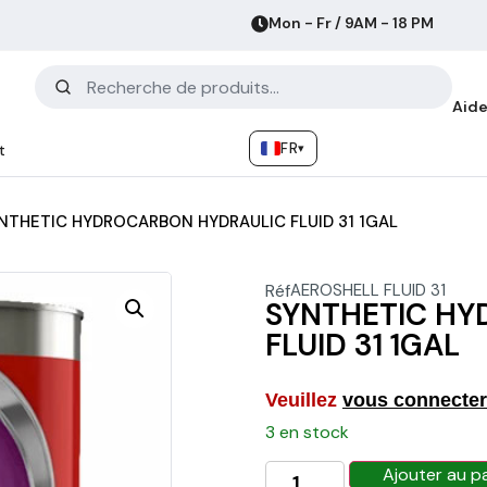
Mon - Fr / 9AM - 18 PM
Aide
FR
▾
t
NTHETIC HYDROCARBON HYDRAULIC FLUID 31 1GAL
Réf
AEROSHELL FLUID 31
SYNTHETIC H
FLUID 31 1GAL
Veuillez
vous connecter
3 en stock
Ajouter au p