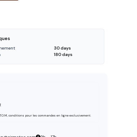
iques
nnement
30 days
n
180 days
t
 T.O.M, conditions pour les commandes en ligne exclusivement.