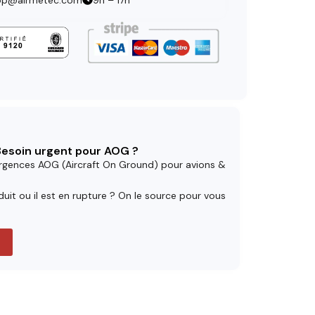
op@airmetec.com
9h – 17h
 Besoin urgent pour AOG ?
rgences AOG (Aircraft On Ground) pour avions &
uit ou il est en rupture ? On le source pour vous