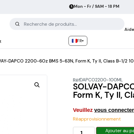
Mon - Fr / 9AM - 18 PM
Aide
FR
▾
t
AY-DAPCO 2200-6Oz BMS 5-63N, Form K, Ty II, Class B-1/2 1
Réf
DAPCO2200-100ML
SOLVAY-DAPCO
Form K, Ty II, 
Veuillez
vous connecter
Réapprovisionnement
Ajouter au p