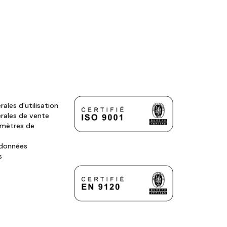
ales d'utilisation
rales de vente
amètres de
 données
s