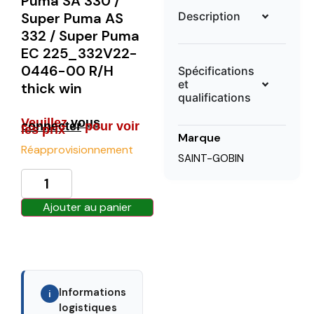
Puma SA 330 /
Description
Super Puma AS
332 / Super Puma
EC 225_332V22-
0446-00 R/H
Spécifications
et
thick win
qualifications
Veuillez
vous
connecter
pour voir
les prix
Marque
Réapprovisionnement
SAINT-GOBIN
Ajouter au panier
Informations
i
logistiques