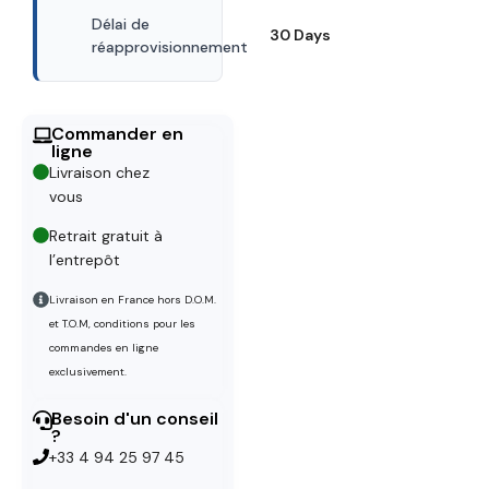
Délai de
30 Days
réapprovisionnement
Commander en
ligne
Livraison chez
vous
Retrait gratuit à
l’entrepôt
Livraison en France hors D.O.M.
et T.O.M, conditions pour les
commandes en ligne
exclusivement.
Besoin d'un conseil
?
+33 4 94 25 97 45