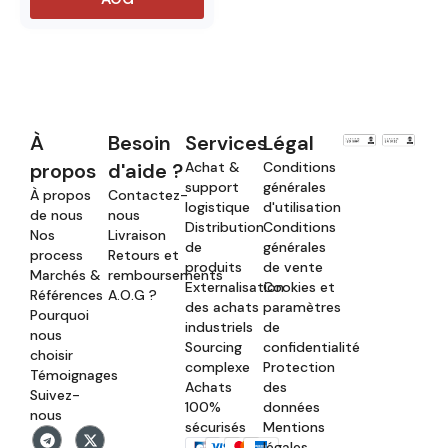
À
Besoin
Services
Légal
propos
d'aide ?
Achat &
Conditions
support
générales
À propos
Contactez-
logistique
d'utilisation
de nous
nous
Distribution
Conditions
Nos
Livraison
de
générales
process
Retours et
produits
de vente
Marchés &
remboursements
Externalisation
Cookies et
Références
A.O.G ?
des achats
paramètres
Pourquoi
industriels
de
nous
Sourcing
confidentialité
choisir
complexe
Protection
Témoignages
Achats
des
Suivez-
100%
données
nous
sécurisés
Mentions
légales