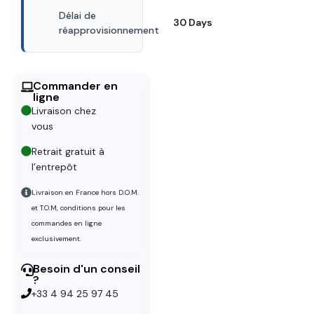
Délai de
30 Days
réapprovisionnement
Commander en
ligne
Livraison chez
vous
Retrait gratuit à
l’entrepôt
Livraison en France hors D.O.M.
et T.O.M, conditions pour les
commandes en ligne
exclusivement.
Besoin d'un conseil
?
+33 4 94 25 97 45