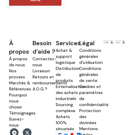
À
Besoin
Services
Légal
propos
d'aide ?
Achat &
Conditions
support
générales
À propos
Contactez-
logistique
d'utilisation
de nous
nous
Distribution
Conditions
Nos
Livraison
de
générales
process
Retours et
produits
de vente
Marchés &
remboursements
Externalisation
Cookies et
Références
A.O.G ?
des achats
paramètres
Pourquoi
industriels
de
nous
Sourcing
confidentialité
choisir
complexe
Protection
Témoignages
Achats
des
Suivez-
100%
données
nous
sécurisés
Mentions
légales