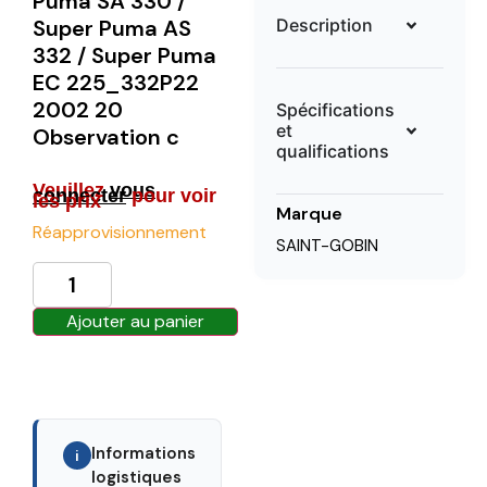
Puma SA 330 /
Description
Super Puma AS
332 / Super Puma
EC 225_332P22
2002 20
Spécifications
et
Observation c
qualifications
Veuillez
vous
connecter
pour voir
les prix
Marque
Réapprovisionnement
SAINT-GOBIN
Ajouter au panier
Informations
i
logistiques