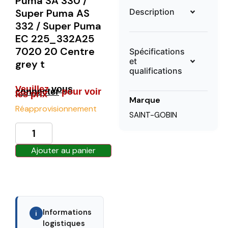
Puma SA 330 /
Description
Super Puma AS
332 / Super Puma
EC 225_332A25
7020 20 Centre
Spécifications
et
grey t
qualifications
Veuillez
vous
connecter
pour voir
les prix
Marque
Réapprovisionnement
SAINT-GOBIN
Ajouter au panier
Informations
i
logistiques