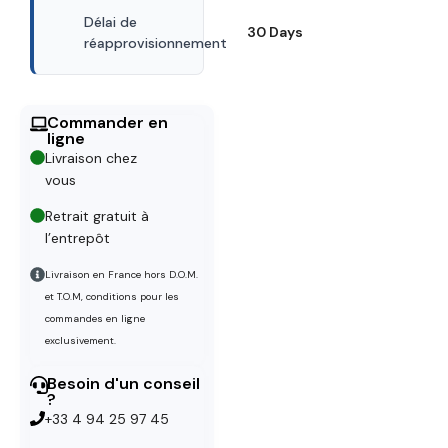
Délai de
30 Days
réapprovisionnement
Commander en
ligne
Livraison chez
vous
Retrait gratuit à
l’entrepôt
Livraison en France hors D.O.M.
et T.O.M, conditions pour les
commandes en ligne
exclusivement.
Besoin d'un conseil
?
+33 4 94 25 97 45