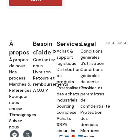
À
Besoin
Services
Légal
propos
d'aide ?
Achat &
Conditions
support
générales
À propos
Contactez-
logistique
d'utilisation
de nous
nous
Distribution
Conditions
Nos
Livraison
de
générales
process
Retours et
produits
de vente
Marchés &
remboursements
Externalisation
Cookies et
Références
A.O.G ?
des achats
paramètres
Pourquoi
industriels
de
nous
Sourcing
confidentialité
choisir
complexe
Protection
Témoignages
Achats
des
Suivez-
100%
données
nous
sécurisés
Mentions
légales