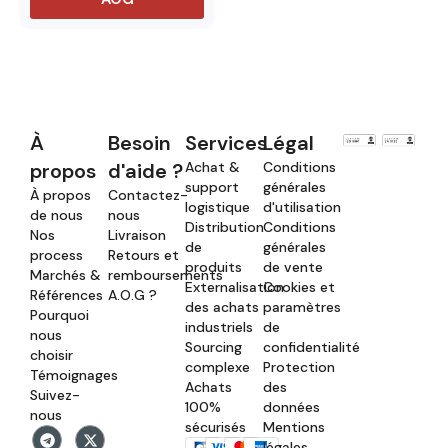
À
Besoin
Services
Légal
propos
d'aide ?
Achat &
Conditions
support
générales
À propos
Contactez-
logistique
d'utilisation
de nous
nous
Distribution
Conditions
Nos
Livraison
de
générales
process
Retours et
produits
de vente
Marchés &
remboursements
Externalisation
Cookies et
Références
A.O.G ?
des achats
paramètres
Pourquoi
industriels
de
nous
Sourcing
confidentialité
choisir
complexe
Protection
Témoignages
Achats
des
Suivez-
100%
données
nous
sécurisés
Mentions
légales