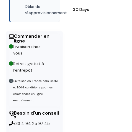
Délai de
30 Days
réapprovisionnement
Commander en
ligne
Livraison chez
vous
Retrait gratuit à
l’entrepôt
Livraison en France hors D.O.M.
et T.O.M, conditions pour les
commandes en ligne
exclusivement.
Besoin d'un conseil
?
+33 4 94 25 97 45