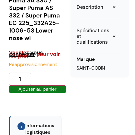
Puma SA 330 /
Description
Super Puma AS
332 / Super Puma
EC 225_332A25-
1006-53 Lower
Spécifications
et
nose wi
qualifications
Veuillez
vous
connecter
pour voir
les prix
Marque
Réapprovisionnement
SAINT-GOBIN
Ajouter au panier
Informations
i
logistiques