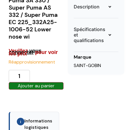
Puma SA 330 /
Description
Super Puma AS
332 / Super Puma
EC 225_332A25-
1006-52 Lower
Spécifications
et
nose wi
qualifications
Veuillez
vous
connecter
pour voir
les prix
Marque
Réapprovisionnement
SAINT-GOBIN
Ajouter au panier
Informations
i
logistiques