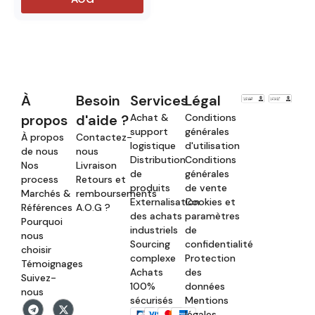
À
Besoin
Services
Légal
propos
d'aide ?
Achat &
Conditions
support
générales
À propos
Contactez-
logistique
d'utilisation
de nous
nous
Distribution
Conditions
Nos
Livraison
de
générales
process
Retours et
produits
de vente
Marchés &
remboursements
Externalisation
Cookies et
Références
A.O.G ?
des achats
paramètres
Pourquoi
industriels
de
nous
Sourcing
confidentialité
choisir
complexe
Protection
Témoignages
Achats
des
Suivez-
100%
données
nous
sécurisés
Mentions
légales