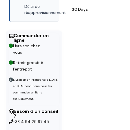
Délai de
30 Days
réapprovisionnement
Commander en
ligne
Livraison chez
vous
Retrait gratuit à
l’entrepôt
Livraison en France hors D.O.M.
et T.O.M, conditions pour les
commandes en ligne
exclusivement.
Besoin d'un conseil
?
+33 4 94 25 97 45