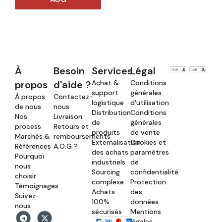
À
Besoin
Services
Légal
propos
d'aide ?
Achat &
Conditions
support
générales
À propos
Contactez-
logistique
d'utilisation
de nous
nous
Distribution
Conditions
Nos
Livraison
de
générales
process
Retours et
produits
de vente
Marchés &
remboursements
Externalisation
Cookies et
Références
A.O.G ?
des achats
paramètres
Pourquoi
industriels
de
nous
Sourcing
confidentialité
choisir
complexe
Protection
Témoignages
Achats
des
Suivez-
100%
données
nous
sécurisés
Mentions
légales