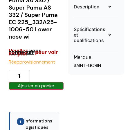
Puma SA 330 /
Description
Super Puma AS
332 / Super Puma
EC 225_332A25-
1006-50 Lower
Spécifications
et
nose wi
qualifications
Veuillez
vous
connecter
pour voir
les prix
Marque
Réapprovisionnement
SAINT-GOBIN
Ajouter au panier
Informations
i
logistiques