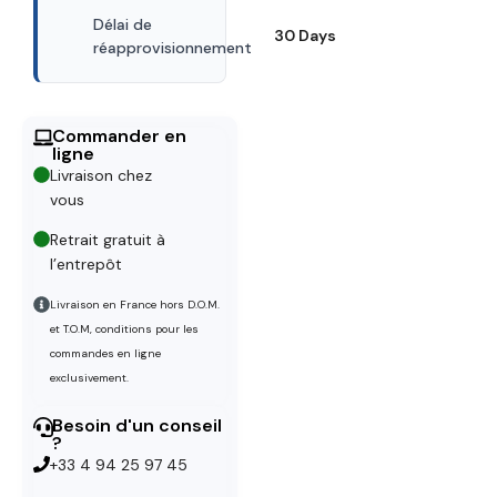
Délai de
30 Days
réapprovisionnement
Commander en
ligne
Livraison chez
vous
Retrait gratuit à
l’entrepôt
Livraison en France hors D.O.M.
et T.O.M, conditions pour les
commandes en ligne
exclusivement.
Besoin d'un conseil
?
+33 4 94 25 97 45