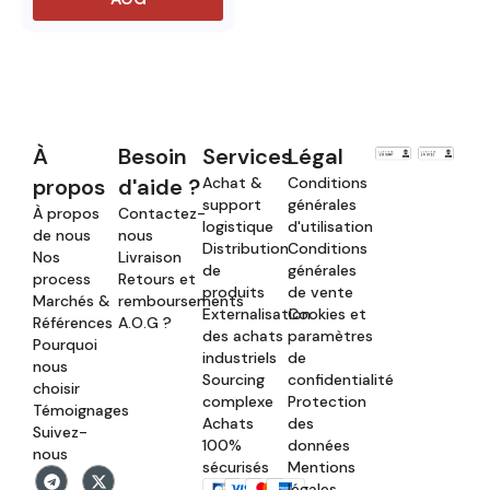
À
Besoin
Services
Légal
propos
d'aide ?
Achat &
Conditions
support
générales
À propos
Contactez-
logistique
d'utilisation
de nous
nous
Distribution
Conditions
Nos
Livraison
de
générales
process
Retours et
produits
de vente
Marchés &
remboursements
Externalisation
Cookies et
Références
A.O.G ?
des achats
paramètres
Pourquoi
industriels
de
nous
Sourcing
confidentialité
choisir
complexe
Protection
Témoignages
Achats
des
Suivez-
100%
données
nous
sécurisés
Mentions
légales