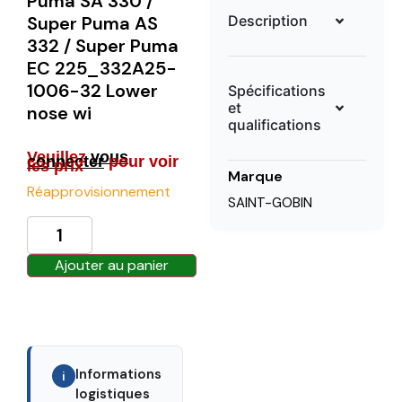
Puma SA 330 /
Description
Super Puma AS
332 / Super Puma
EC 225_332A25-
1006-32 Lower
Spécifications
et
nose wi
qualifications
Veuillez
vous
connecter
pour voir
les prix
Marque
Réapprovisionnement
SAINT-GOBIN
Ajouter au panier
Informations
i
logistiques