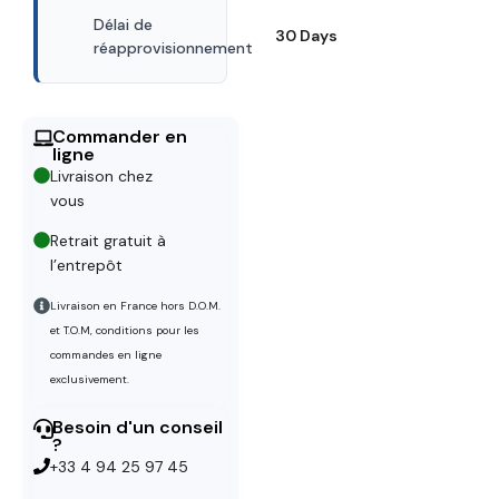
Délai de
30 Days
réapprovisionnement
Commander en
ligne
Livraison chez
vous
Retrait gratuit à
l’entrepôt
Livraison en France hors D.O.M.
et T.O.M, conditions pour les
commandes en ligne
exclusivement.
Besoin d'un conseil
?
+33 4 94 25 97 45