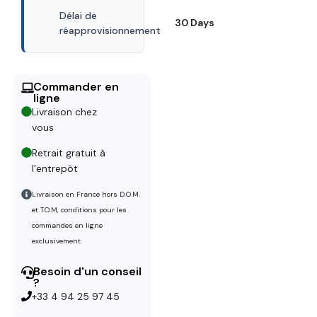
Délai de
30 Days
réapprovisionnement
Commander en
ligne
Livraison chez
vous
Retrait gratuit à
l’entrepôt
Livraison en France hors D.O.M.
et T.O.M, conditions pour les
commandes en ligne
exclusivement.
Besoin d'un conseil
?
+33 4 94 25 97 45