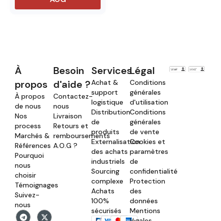
À
Besoin
Services
Légal
propos
d'aide ?
Achat &
Conditions
support
générales
À propos
Contactez-
logistique
d'utilisation
de nous
nous
Distribution
Conditions
Nos
Livraison
de
générales
process
Retours et
produits
de vente
Marchés &
remboursements
Externalisation
Cookies et
Références
A.O.G ?
des achats
paramètres
Pourquoi
industriels
de
nous
Sourcing
confidentialité
choisir
complexe
Protection
Témoignages
Achats
des
Suivez-
100%
données
nous
sécurisés
Mentions
légales