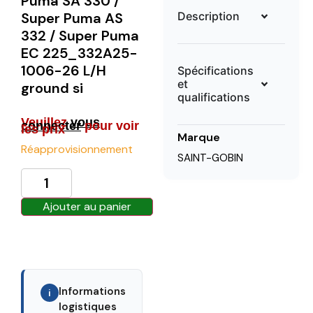
Puma SA 330 /
Description
Super Puma AS
332 / Super Puma
EC 225_332A25-
1006-26 L/H
Spécifications
et
ground si
qualifications
Veuillez
vous
connecter
pour voir
les prix
Marque
Réapprovisionnement
SAINT-GOBIN
Ajouter au panier
Informations
i
logistiques