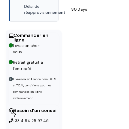
Délai de
30 Days
réapprovisionnement
Commander en
ligne
Livraison chez
vous
Retrait gratuit à
l’entrepôt
Livraison en France hors D.O.M.
et T.O.M, conditions pour les
commandes en ligne
exclusivement.
Besoin d'un conseil
?
+33 4 94 25 97 45