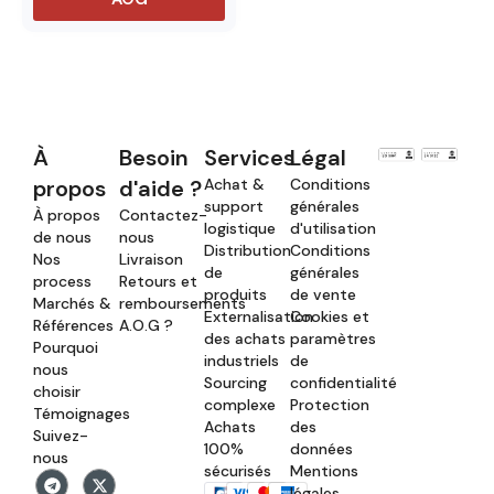
À
Besoin
Services
Légal
propos
d'aide ?
Achat &
Conditions
support
générales
À propos
Contactez-
logistique
d'utilisation
de nous
nous
Distribution
Conditions
Nos
Livraison
de
générales
process
Retours et
produits
de vente
Marchés &
remboursements
Externalisation
Cookies et
Références
A.O.G ?
des achats
paramètres
Pourquoi
industriels
de
nous
Sourcing
confidentialité
choisir
complexe
Protection
Témoignages
Achats
des
Suivez-
100%
données
nous
sécurisés
Mentions
légales