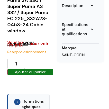
Puma SA 330 /
Description
Super Puma AS
332 / Super Puma
EC 225_332A23-
0453-24 Cabin
Spécifications
et
window
qualifications
Veuillez
vous
connecter
pour voir
les prix
Marque
Réapprovisionnement
SAINT-GOBIN
Ajouter au panier
Informations
i
logistiques