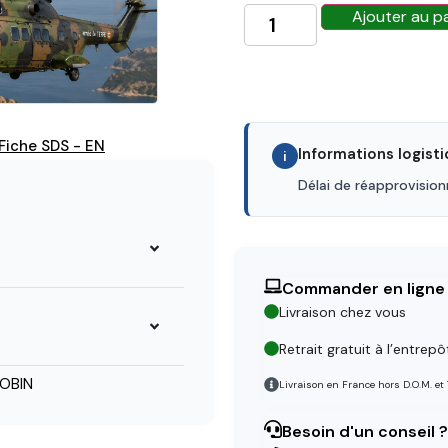
Ajouter au p
Fiche SDS - EN
Informations logist
i
Délai de réapprovisio
Commander en ligne
Livraison chez vous
Retrait gratuit à l’entrepô
OBIN
Livraison en France hors D.O.M. et
Besoin d'un conseil ?