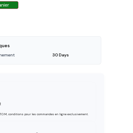
anier
iques
nnement
30 Days
t
 T.O.M, conditions pour les commandes en ligne exclusivement.