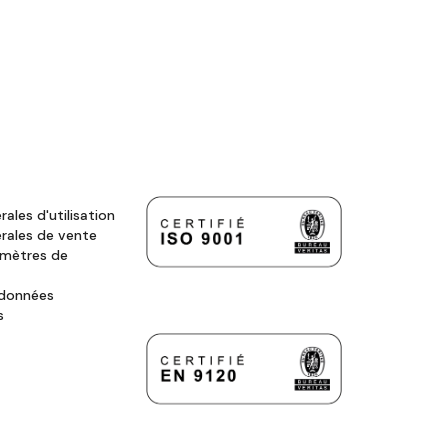
ales d'utilisation
rales de vente
amètres de
 données
s