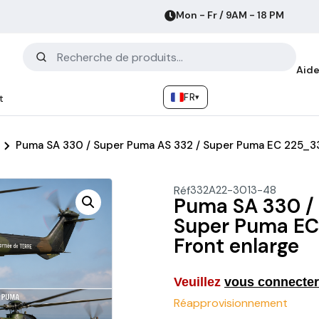
Mon - Fr / 9AM - 18 PM
Aide
FR
▾
t
Puma SA 330 / Super Puma AS 332 / Super Puma EC 225_3
Réf
332A22-3013-48
Puma SA 330 /
Super Puma E
Front enlarge
Veuillez
vous connecter
Réapprovisionnement