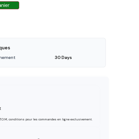
anier
iques
nnement
30 Days
t
 T.O.M, conditions pour les commandes en ligne exclusivement.