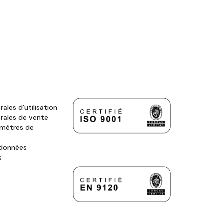
ales d'utilisation
rales de vente
amètres de
 données
s