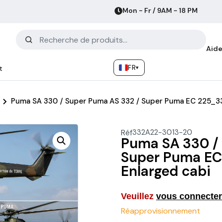
Mon - Fr / 9AM - 18 PM
Aide
FR
▾
t
Puma SA 330 / Super Puma AS 332 / Super Puma EC 225_3
Réf
332A22-3013-20
Puma SA 330 /
Super Puma E
Enlarged cabi
Veuillez
vous connecter
Réapprovisionnement