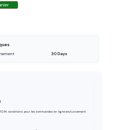
anier
iques
nnement
30 Days
t
 T.O.M, conditions pour les commandes en ligne exclusivement.