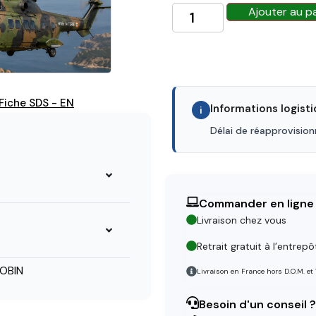
Ajouter au p
Fiche SDS - EN
Informations logist
i
Délai de réapprovisio
Commander en ligne
Livraison chez vous
Retrait gratuit à l’entrepô
OBIN
Livraison en France hors D.O.M. et
Besoin d'un conseil ?