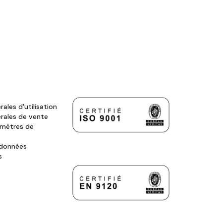
ales d'utilisation
rales de vente
amètres de
 données
s