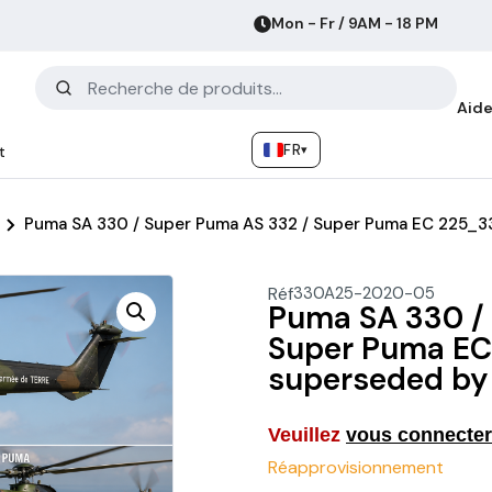
Mon - Fr / 9AM - 18 PM
Aide
FR
▾
t
Puma SA 330 / Super Puma AS 332 / Super Puma EC 225
Réf
330A25-2020-05
Puma SA 330 /
Super Puma E
superseded by
Veuillez
vous connecter
Réapprovisionnement