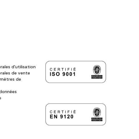
ales d'utilisation
rales de vente
amètres de
 données
s