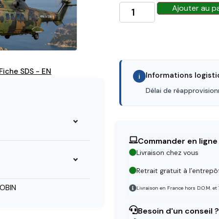
Ajouter au p
Fiche SDS - EN
Informations logist
i
Délai de réapprovisio
Commander en ligne
Livraison chez vous
Retrait gratuit à l’entrepô
OBIN
Livraison en France hors D.O.M. et
Besoin d'un conseil ?