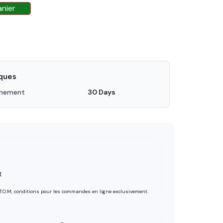
anier
iques
nnement
30 Days
t
 T.O.M, conditions pour les commandes en ligne exclusivement.