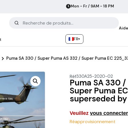
Mon - Fr / 9AM - 18 PM
Aide
FR
▾
t
Puma SA 330 / Super Puma AS 332 / Super Puma EC 225
Réf
330A25-2020-02
Puma SA 330 /
Super Puma E
superseded by
Veuillez
vous connecter
Réapprovisionnement