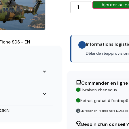
Ajouter au p
Fiche SDS - EN
Informations logist
i
Délai de réapprovisio
Commander en ligne
Livraison chez vous
Retrait gratuit à l’entrepô
OBIN
Livraison en France hors D.O.M. et
Besoin d'un conseil ?