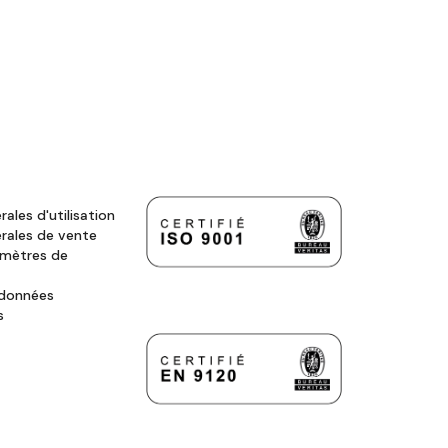
ales d'utilisation
rales de vente
amètres de
 données
s