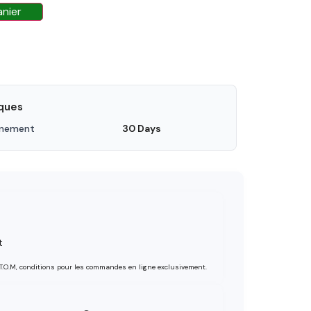
anier
iques
nnement
30 Days
t
 T.O.M, conditions pour les commandes en ligne exclusivement.