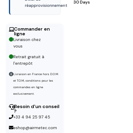
30 Days
réapprovisionnement
Commander en
ligne
Livraison chez
vous
Retrait gratuit à
l’entrepôt
Livraison en France hors D.O.M.
et T.O.M, conditions pour les
commandes en ligne
exclusivement.
Besoin d'un conseil
?
+33 4 94 25 97 45
eshop@airmetec.com