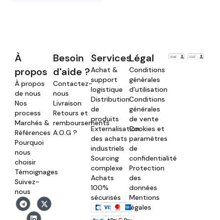
À
Besoin
Services
Légal
propos
d'aide ?
Achat &
Conditions
support
générales
À propos
Contactez-
logistique
d'utilisation
de nous
nous
Distribution
Conditions
Nos
Livraison
de
générales
process
Retours et
produits
de vente
Marchés &
remboursements
Externalisation
Cookies et
Références
A.O.G ?
des achats
paramètres
Pourquoi
industriels
de
nous
Sourcing
confidentialité
choisir
complexe
Protection
Témoignages
Achats
des
Suivez-
100%
données
nous
sécurisés
Mentions
légales