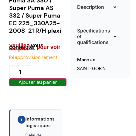
Puma SA 330 /
Description
Super Puma AS
332 / Super Puma
EC 225_330A25-
2008-21 R/H plexi
Spécifications
et
qualifications
Veuillez
vous
connecter
pour voir
les prix
Réapprovisionnement
Marque
SAINT-GOBIN
Ajouter au panier
Informations
i
logistiques
Délai de