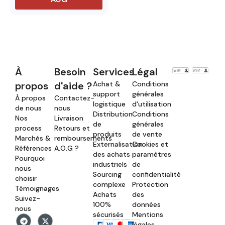
À
Besoin
Services
Légal
propos
d'aide ?
Achat &
Conditions
support
générales
À propos
Contactez-
logistique
d'utilisation
de nous
nous
Distribution
Conditions
Nos
Livraison
de
générales
process
Retours et
produits
de vente
Marchés &
remboursements
Externalisation
Cookies et
Références
A.O.G ?
des achats
paramètres
Pourquoi
industriels
de
nous
Sourcing
confidentialité
choisir
complexe
Protection
Témoignages
Achats
des
Suivez-
100%
données
nous
sécurisés
Mentions
légales