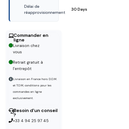
Délai de
30 Days
réapprovisionnement
Commander en
ligne
Livraison chez
vous
Retrait gratuit à
l’entrepôt
Livraison en France hors D.O.M.
et T.O.M, conditions pour les
commandes en ligne
exclusivement.
Besoin d'un conseil
?
+33 4 94 25 97 45