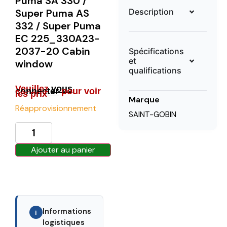
Puma SA 330 /
Description
Super Puma AS
332 / Super Puma
EC 225_330A23-
2037-20 Cabin
Spécifications
et
window
qualifications
Veuillez
vous
connecter
pour voir
les prix
Marque
Réapprovisionnement
SAINT-GOBIN
Ajouter au panier
Informations
i
logistiques