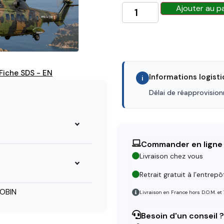
Ajouter au p
Fiche SDS - EN
Informations logist
i
Délai de réapprovisio
Commander en ligne
Livraison chez vous
Retrait gratuit à l’entrepô
OBIN
Livraison en France hors D.O.M. et
Besoin d'un conseil ?