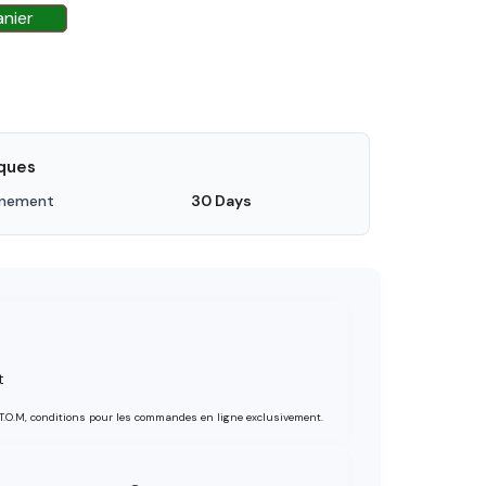
anier
iques
nnement
30 Days
t
 T.O.M, conditions pour les commandes en ligne exclusivement.