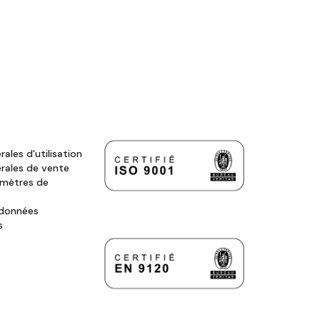
ales d'utilisation
rales de vente
amètres de
 données
s