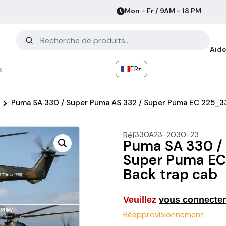
Mon - Fr / 9AM - 18 PM
Aide
FR
▾
t
Puma SA 330 / Super Puma AS 332 / Super Puma EC 225_
Réf
330A23-2030-23
Puma SA 330 /
Super Puma E
Back trap cab
Veuillez
vous connecter
Réapprovisionnement