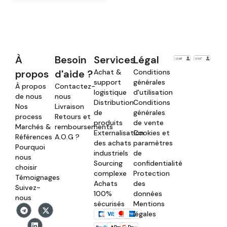
À
Besoin
Services
Légal
propos
d'aide ?
Achat &
Conditions
support
générales
À propos
Contactez-
logistique
d'utilisation
de nous
nous
Distribution
Conditions
Nos
Livraison
de
générales
process
Retours et
produits
de vente
Marchés &
remboursements
Externalisation
Cookies et
Références
A.O.G ?
des achats
paramètres
Pourquoi
industriels
de
nous
Sourcing
confidentialité
choisir
complexe
Protection
Témoignages
Achats
des
Suivez-
100%
données
nous
sécurisés
Mentions
légales