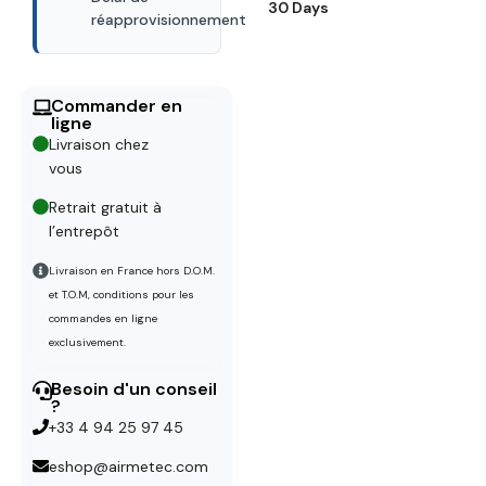
30 Days
réapprovisionnement
Commander en
ligne
Livraison chez
vous
Retrait gratuit à
l’entrepôt
Livraison en France hors D.O.M.
et T.O.M, conditions pour les
commandes en ligne
exclusivement.
Besoin d'un conseil
?
+33 4 94 25 97 45
eshop@airmetec.com