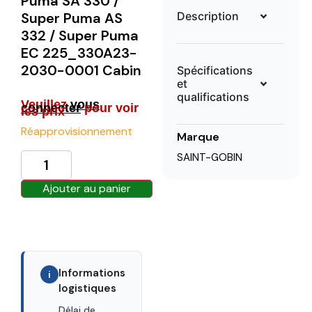
Puma SA 330 /
Description
Super Puma AS
332 / Super Puma
EC 225_330A23-
2030-0001 Cabin
Spécifications
et
qualifications
Veuillez
vous
connecter
pour voir
les prix
Réapprovisionnement
Marque
SAINT-GOBIN
Ajouter au panier
Informations
i
logistiques
Délai de