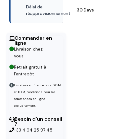
Délai de
30 Days
réapprovisionnement
Commander en
ligne
Livraison chez
vous
Retrait gratuit à
l’entrepôt
Livraison en France hors D.O.M.
et T.O.M, conditions pour les
commandes en ligne
exclusivement.
Besoin d'un conseil
?
+33 4 94 25 97 45