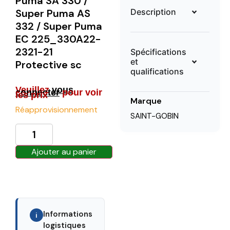
Puma SA 330 /
Description
Super Puma AS
332 / Super Puma
EC 225_330A22-
2321-21
Spécifications
et
Protective sc
qualifications
Veuillez
vous
connecter
pour voir
les prix
Marque
Réapprovisionnement
SAINT-GOBIN
Ajouter au panier
Informations
i
logistiques