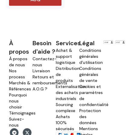
À
Besoin
Services
Légal
propos
d'aide ?
Achat &
Conditions
support
générales
À propos
Contactez-
logistique
d'utilisation
de nous
nous
Distribution
Conditions
Nos
Livraison
de
générales
process
Retours et
produits
de vente
Marchés &
remboursements
Externalisation
Cookies et
Références
A.O.G ?
des achats
paramètres
Pourquoi
industriels
de
nous
Sourcing
confidentialité
choisir
complexe
Protection
Témoignages
Achats
des
Suivez-
100%
données
nous
sécurisés
Mentions
légales