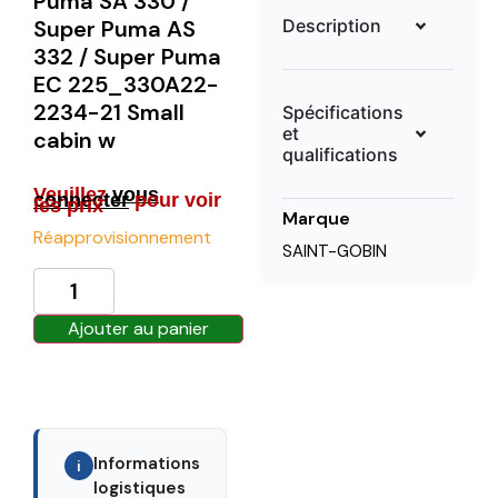
Puma SA 330 /
Description
Super Puma AS
332 / Super Puma
EC 225_330A22-
2234-21 Small
Spécifications
et
cabin w
qualifications
Veuillez
vous
connecter
pour voir
les prix
Marque
Réapprovisionnement
SAINT-GOBIN
Ajouter au panier
Informations
i
logistiques