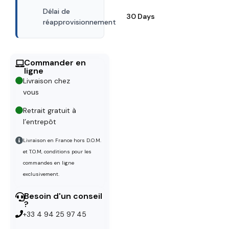
Délai de
30 Days
réapprovisionnement
Commander en
ligne
Livraison chez
vous
Retrait gratuit à
l’entrepôt
Livraison en France hors D.O.M.
et T.O.M, conditions pour les
commandes en ligne
exclusivement.
Besoin d'un conseil
?
+33 4 94 25 97 45