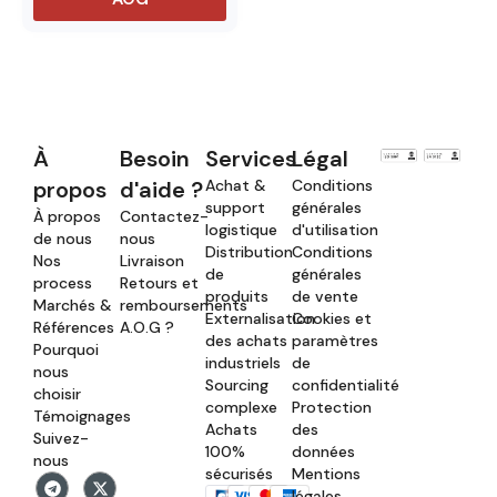
À
Besoin
Services
Légal
propos
d'aide ?
Achat &
Conditions
support
générales
À propos
Contactez-
logistique
d'utilisation
de nous
nous
Distribution
Conditions
Nos
Livraison
de
générales
process
Retours et
produits
de vente
Marchés &
remboursements
Externalisation
Cookies et
Références
A.O.G ?
des achats
paramètres
Pourquoi
industriels
de
nous
Sourcing
confidentialité
choisir
complexe
Protection
Témoignages
Achats
des
Suivez-
100%
données
nous
sécurisés
Mentions
légales