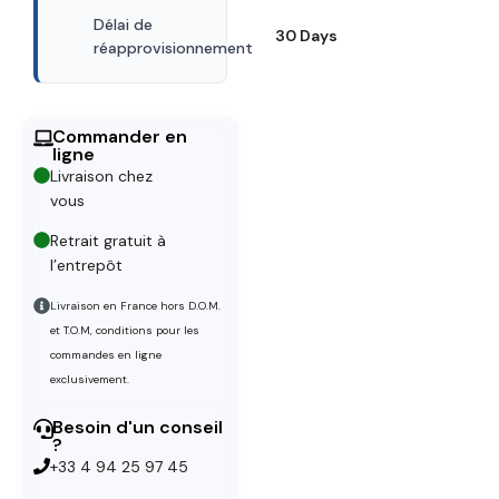
Délai de
30 Days
réapprovisionnement
Commander en
ligne
Livraison chez
vous
Retrait gratuit à
l’entrepôt
Livraison en France hors D.O.M.
et T.O.M, conditions pour les
commandes en ligne
exclusivement.
Besoin d'un conseil
?
+33 4 94 25 97 45