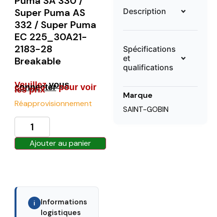
Puma SA 330 /
Description
Super Puma AS
332 / Super Puma
EC 225_30A21-
2183-28
Spécifications
et
Breakable
qualifications
Veuillez
vous
connecter
pour voir
les prix
Marque
Réapprovisionnement
SAINT-GOBIN
Ajouter au panier
Informations
i
logistiques