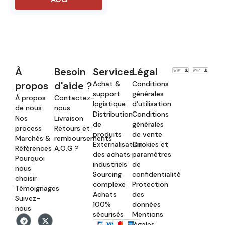
À
Besoin
Services
Légal
propos
d'aide ?
Achat &
Conditions
support
générales
À propos
Contactez-
logistique
d'utilisation
de nous
nous
Distribution
Conditions
Nos
Livraison
de
générales
process
Retours et
produits
de vente
Marchés &
remboursements
Externalisation
Cookies et
Références
A.O.G ?
des achats
paramètres
Pourquoi
industriels
de
nous
Sourcing
confidentialité
choisir
complexe
Protection
Témoignages
Achats
des
Suivez-
100%
données
nous
sécurisés
Mentions
légales