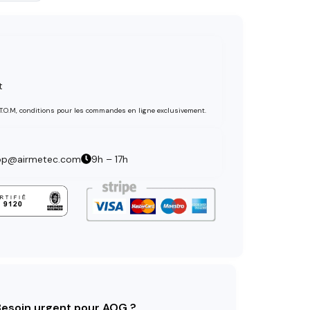
t
 T.O.M, conditions pour les commandes en ligne exclusivement.
op@airmetec.com
9h – 17h
 Besoin urgent pour AOG ?