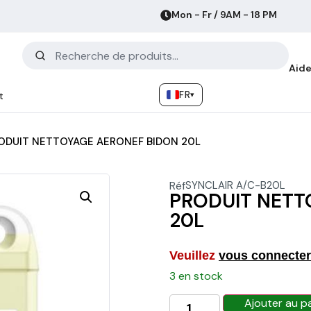
Mon - Fr / 9AM - 18 PM
Aide
FR
▾
t
ODUIT NETTOYAGE AERONEF BIDON 20L
Réf
SYNCLAIR A/C-B20L
PRODUIT NETT
20L
Veuillez
vous connecter
3 en stock
Ajouter au p