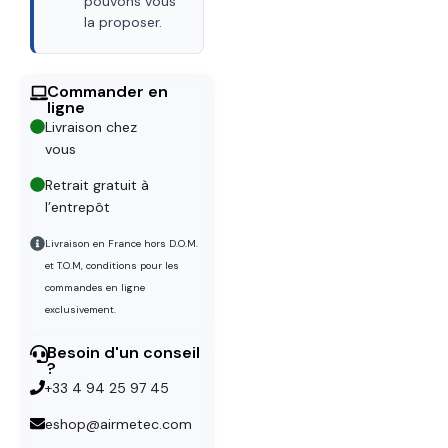
pouvons vous
la proposer.
Commander en
ligne
Livraison chez
vous
Retrait gratuit à
l’entrepôt
Livraison en France hors D.O.M.
et T.O.M, conditions pour les
commandes en ligne
exclusivement.
Besoin d'un conseil
?
+33 4 94 25 97 45
eshop@airmetec.com