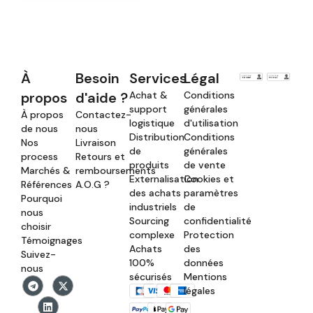
À
Besoin
Services
Légal
propos
d'aide ?
Achat &
Conditions
support
générales
À propos
Contactez-
logistique
d'utilisation
de nous
nous
Distribution
Conditions
Nos
Livraison
de
générales
process
Retours et
produits
de vente
Marchés &
remboursements
Externalisation
Cookies et
Références
A.O.G ?
des achats
paramètres
Pourquoi
industriels
de
nous
Sourcing
confidentialité
choisir
complexe
Protection
Témoignages
Achats
des
Suivez-
100%
données
nous
sécurisés
Mentions
légales