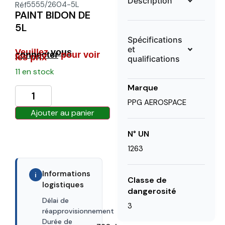
Description
Réf
5555/2604-5L
PAINT BIDON DE
5L
Spécifications
et
Veuillez
vous
connecter
pour voir
les prix
qualifications
11 en stock
Marque
PPG AEROSPACE
Ajouter au panier
N° UN
1263
Informations
i
Classe de
logistiques
dangerosité
Délai de
3
30 days
réapprovisionnement
Durée de