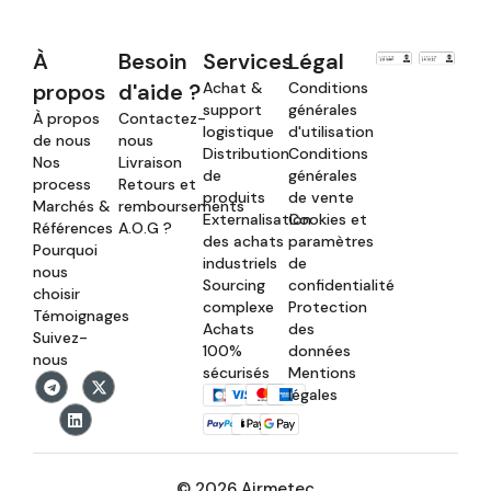
À
Besoin
Services
Légal
propos
d'aide ?
Achat &
Conditions
support
générales
À propos
Contactez-
logistique
d'utilisation
de nous
nous
Distribution
Conditions
Nos
Livraison
de
générales
process
Retours et
produits
de vente
Marchés &
remboursements
Externalisation
Cookies et
Références
A.O.G ?
des achats
paramètres
Pourquoi
industriels
de
nous
Sourcing
confidentialité
choisir
complexe
Protection
Témoignages
Achats
des
Suivez-
100%
données
nous
sécurisés
Mentions
légales
© 2026 Airmetec