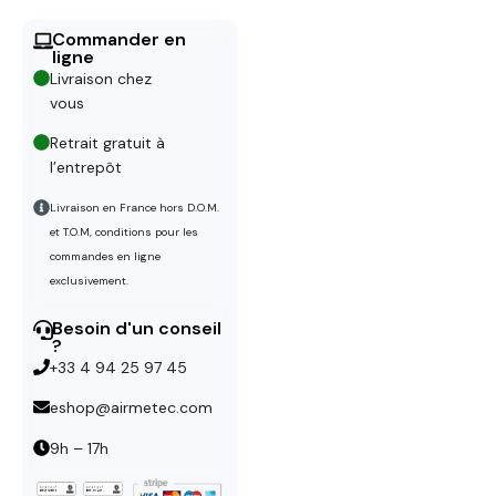
Commander en
ligne
Livraison chez
vous
Retrait gratuit à
l’entrepôt
Livraison en France hors D.O.M.
et T.O.M, conditions pour les
commandes en ligne
exclusivement.
Besoin d'un conseil
?
+33 4 94 25 97 45
eshop@airmetec.com
9h – 17h