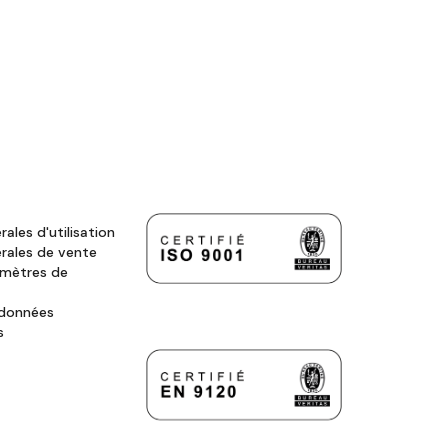
ales d'utilisation
rales de vente
amètres de
 données
s