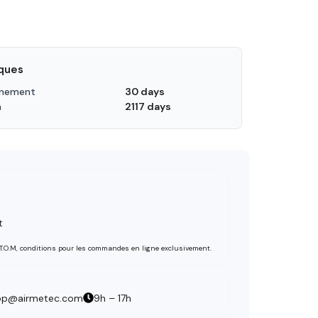
iques
nnement
30 days
n
2117 days
t
 T.O.M, conditions pour les commandes en ligne exclusivement.
op@airmetec.com
9h – 17h