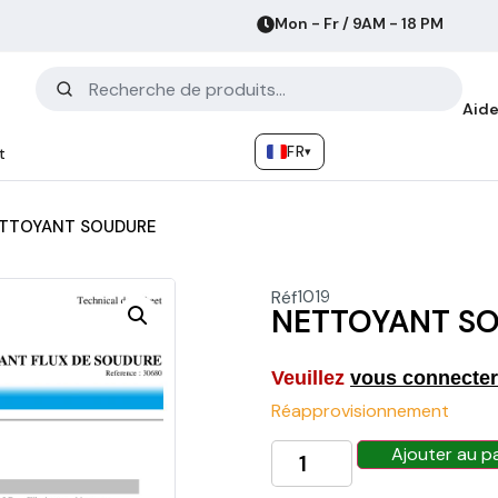
Mon - Fr / 9AM - 18 PM
Aide
FR
▾
t
TTOYANT SOUDURE
Réf
1019
NETTOYANT S
Veuillez
vous connecter
Réapprovisionnement
Ajouter au p