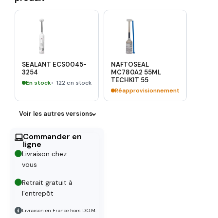
SEALANT ECS0045-
NAFTOSEAL
3254
MC780A2 55ML
TECHKIT 55
En stock
122 en stock
Réapprovisionnement
Voir les autres versions
Commander en
ligne
Livraison chez
vous
Retrait gratuit à
l’entrepôt
Livraison en France hors D.O.M.