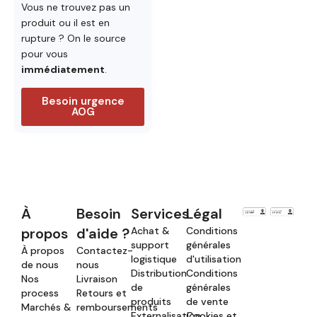
Vous ne trouvez pas un
produit ou il est en
rupture ? On le source
pour vous
immédiatement
.
Besoin urgence
AOG
À
Besoin
Services
Légal
propos
d'aide ?
Achat &
Conditions
support
générales
À propos
Contactez-
logistique
d'utilisation
de nous
nous
Distribution
Conditions
Nos
Livraison
de
générales
process
Retours et
produits
de vente
Marchés &
remboursements
Externalisation
Cookies et