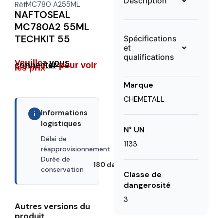
Description
Réf
MC780 A255ML
NAFTOSEAL
MC780A2 55ML
TECHKIT 55
Spécifications
et
qualifications
Veuillez
vous
connecter
pour voir
les prix
Marque
CHEMETALL
Informations
i
logistiques
N° UN
Délai de
1133
49 days
réapprovisionnement
Durée de
180 days
conservation
Classe de
dangerosité
3
Autres versions du
produit