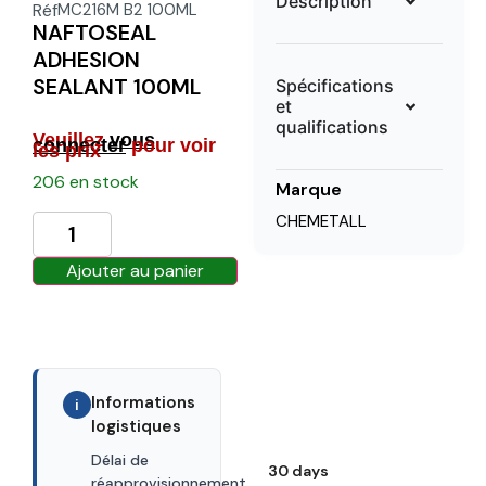
Description
Réf
MC216M B2 100ML
NAFTOSEAL
ADHESION
SEALANT 100ML
Spécifications
et
qualifications
Veuillez
vous
connecter
pour voir
les prix
206 en stock
Marque
CHEMETALL
Ajouter au panier
Informations
i
logistiques
Délai de
30 days
réapprovisionnement