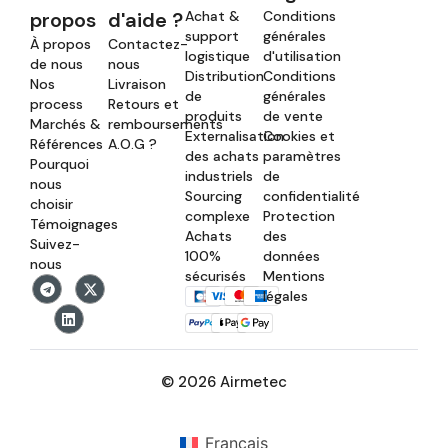
propos
d'aide ?
Achat &
Conditions
support
générales
À propos
Contactez-
logistique
d'utilisation
de nous
nous
Distribution
Conditions
Nos
Livraison
de
générales
process
Retours et
produits
de vente
Marchés &
remboursements
Externalisation
Cookies et
Références
A.O.G ?
des achats
paramètres
Pourquoi
industriels
de
nous
Sourcing
confidentialité
choisir
complexe
Protection
Témoignages
Achats
des
Suivez-
100%
données
nous
sécurisés
Mentions
légales
© 2026 Airmetec
Français