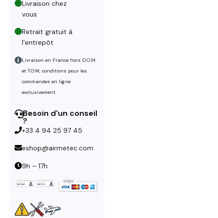
Livraison chez
vous
Retrait gratuit à
l’entrepôt
Livraison en France hors D.O.M.
et T.O.M, conditions pour les
commandes en ligne
exclusivement.
Besoin d'un conseil
?
+33 4 94 25 97 45
eshop@airmetec.com
9h – 17h