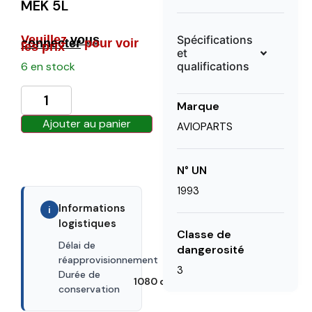
MEK 5L
Spécifications
Veuillez
vous
connecter
pour voir
les prix
et
qualifications
6 en stock
Marque
Ajouter au panier
AVIOPARTS
N° UN
1993
Informations
i
logistiques
Classe de
Délai de
dangerosité
30 days
réapprovisionnement
3
Durée de
1080 days
conservation