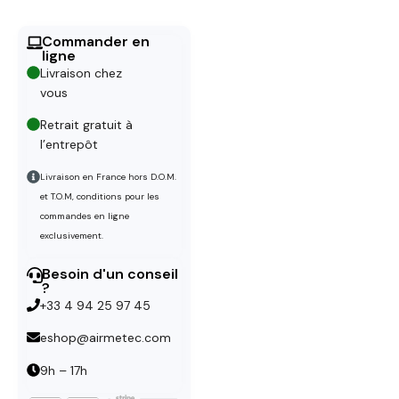
Commander en
ligne
Livraison chez
vous
Retrait gratuit à
l’entrepôt
Livraison en France hors D.O.M.
et T.O.M, conditions pour les
commandes en ligne
exclusivement.
Besoin d'un conseil
?
+33 4 94 25 97 45
eshop@airmetec.com
9h – 17h