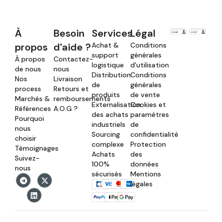
À
Besoin
Services
Légal
propos
d'aide ?
Achat &
Conditions
support
générales
À propos
Contactez-
logistique
d'utilisation
de nous
nous
Distribution
Conditions
Nos
Livraison
de
générales
process
Retours et
produits
de vente
Marchés &
remboursements
Externalisation
Cookies et
Références
A.O.G ?
des achats
paramètres
Pourquoi
industriels
de
nous
Sourcing
confidentialité
choisir
complexe
Protection
Témoignages
Achats
des
Suivez-
100%
données
nous
sécurisés
Mentions
légales