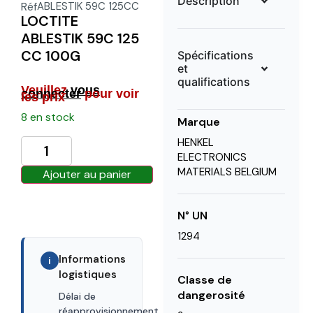
Description
Réf
ABLESTIK 59C 125CC
LOCTITE
ABLESTIK 59C 125
CC 100G
Spécifications
et
qualifications
Veuillez
vous
connecter
pour voir
les prix
8 en stock
Marque
HENKEL
ELECTRONICS
MATERIALS BELGIUM
Ajouter au panier
N° UN
1294
Informations
i
logistiques
Classe de
dangerosité
Délai de
30 Days
réapprovisionnement