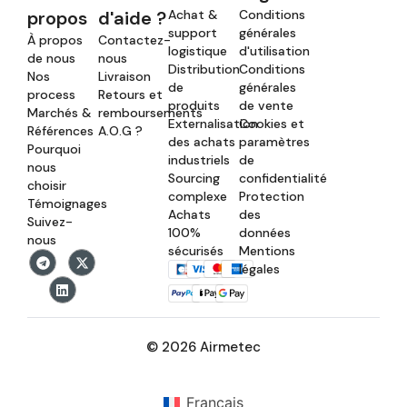
propos
d'aide ?
Achat &
Conditions
support
générales
À propos
Contactez-
logistique
d'utilisation
de nous
nous
Distribution
Conditions
Nos
Livraison
de
générales
process
Retours et
produits
de vente
Marchés &
remboursements
Externalisation
Cookies et
Références
A.O.G ?
des achats
paramètres
Pourquoi
industriels
de
nous
Sourcing
confidentialité
choisir
complexe
Protection
Témoignages
Achats
des
Suivez-
100%
données
nous
sécurisés
Mentions
légales
© 2026 Airmetec
Français