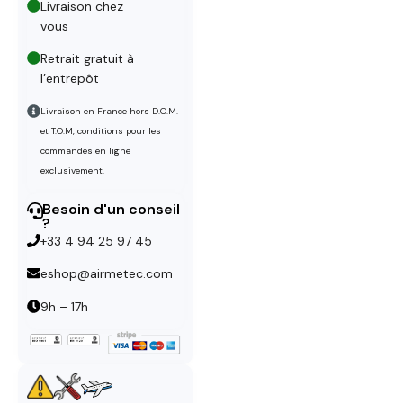
Livraison chez
vous
Retrait gratuit à
l’entrepôt
Livraison en France hors D.O.M.
et T.O.M, conditions pour les
commandes en ligne
exclusivement.
Besoin d'un conseil
?
+33 4 94 25 97 45
eshop@airmetec.com
9h – 17h