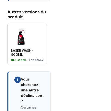
Autres versions du
produit
LASER WASH-
500ML
En stock
1 en stock
Vous
i
cherchez
une autre
déclinaison
?
Certaines