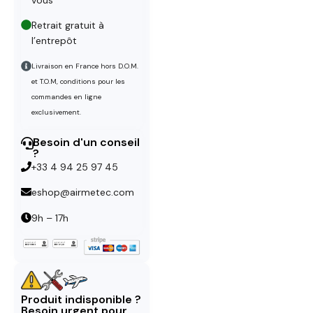
Retrait gratuit à
l’entrepôt
Livraison en France hors D.O.M.
et T.O.M, conditions pour les
commandes en ligne
exclusivement.
Besoin d'un conseil
?
+33 4 94 25 97 45
eshop@airmetec.com
9h – 17h
Produit indisponible ?
Besoin urgent pour