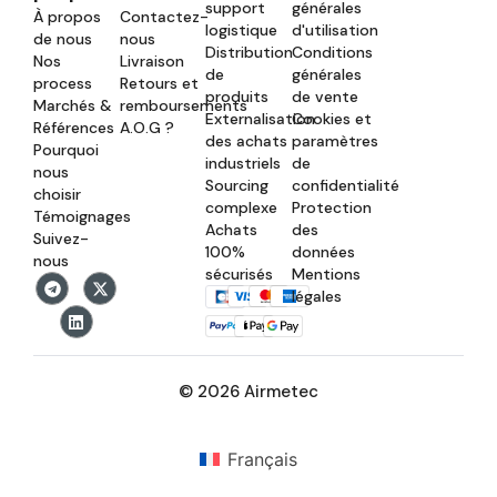
support
générales
À propos
Contactez-
logistique
d'utilisation
de nous
nous
Distribution
Conditions
Nos
Livraison
de
générales
process
Retours et
produits
de vente
Marchés &
remboursements
Externalisation
Cookies et
Références
A.O.G ?
des achats
paramètres
Pourquoi
industriels
de
nous
Sourcing
confidentialité
choisir
complexe
Protection
Témoignages
Achats
des
Suivez-
100%
données
nous
sécurisés
Mentions
légales
© 2026 Airmetec
Français