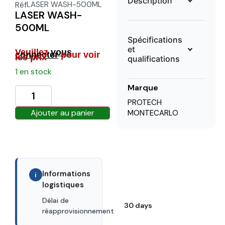
Description
Réf
LASER WASH-500ML
LASER WASH-
500ML
Spécifications
et
Veuillez
vous
connecter
pour voir
les prix
qualifications
1 en stock
Marque
PROTECH
Ajouter au panier
MONTECARLO
Informations
i
logistiques
Délai de
30 days
réapprovisionnement