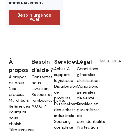
immédiatement
.
Besoin urgence
AOG
À
Besoin
Services
Légal
propos
d'aide ?
Achat &
Conditions
support
générales
À propos
Contactez-
logistique
d'utilisation
de nous
nous
Distribution
Conditions
Nos
Livraison
de
générales
process
Retours et
produits
de vente
Marchés &
remboursements
Externalisation
Cookies et
Références
A.O.G ?
des achats
paramètres
Pourquoi
industriels
de
nous
Sourcing
confidentialité
choisir
complexe
Protection
Témoignages