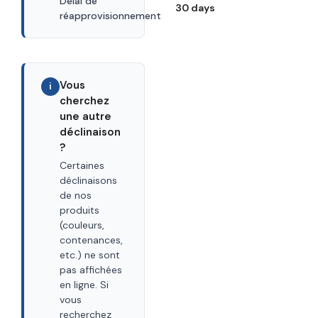
Délai de
30 days
réapprovisionnement
Vous
i
cherchez
une autre
déclinaison
?
Certaines
déclinaisons
de nos
produits
(couleurs,
contenances,
etc.) ne sont
pas affichées
en ligne. Si
vous
recherchez