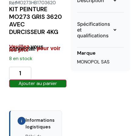
Description
Réf
MO273HB1703620
KIT PEINTURE
MO273 GRIS 3620
AVEC
Spécifications
et
DURCISSEUR 4KG
qualifications
Veuillez
vous
connecter
pour voir
les prix
Marque
8 en stock
MONOPOL SAS
Ajouter au panier
Informations
i
logistiques