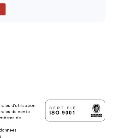
ales d'utilisation
rales de vente
amètres de
 données
s