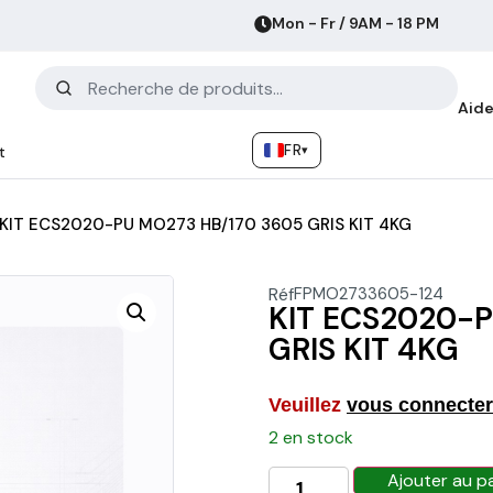
Mon - Fr / 9AM - 18 PM
Aide
FR
▾
t
KIT ECS2020-PU MO273 HB/170 3605 GRIS KIT 4KG
Réf
FPMO2733605-124
KIT ECS2020-P
GRIS KIT 4KG
Veuillez
vous connecter
2 en stock
Ajouter au p