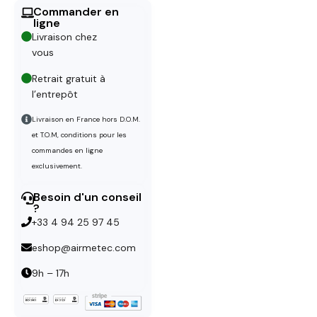
Commander en
ligne
Livraison chez
vous
Retrait gratuit à
l’entrepôt
Livraison en France hors D.O.M.
et T.O.M, conditions pour les
commandes en ligne
exclusivement.
Besoin d'un conseil
?
+33 4 94 25 97 45
eshop@airmetec.com
9h – 17h