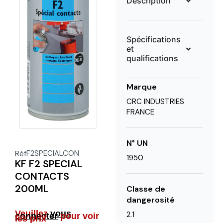
Description
Spécifications
et
qualifications
Marque
CRC INDUSTRIES
FRANCE
N° UN
Réf
F2SPECIALCON
1950
KF F2 SPECIAL
CONTACTS
200ML
Classe de
dangerosité
Veuillez
vous
2.1
connecter
pour voir
les prix