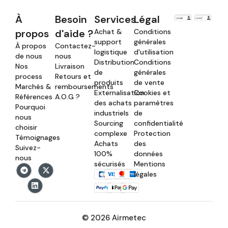
À
Besoin
Services
Légal
propos
d'aide ?
Achat &
Conditions
support
générales
À propos
Contactez-
logistique
d'utilisation
de nous
nous
Distribution
Conditions
Nos
Livraison
de
générales
process
Retours et
produits
de vente
Marchés &
remboursements
Externalisation
Cookies et
Références
A.O.G ?
des achats
paramètres
Pourquoi
industriels
de
nous
Sourcing
confidentialité
choisir
complexe
Protection
Témoignages
Achats
des
Suivez-
100%
données
nous
sécurisés
Mentions
légales
© 2026 Airmetec