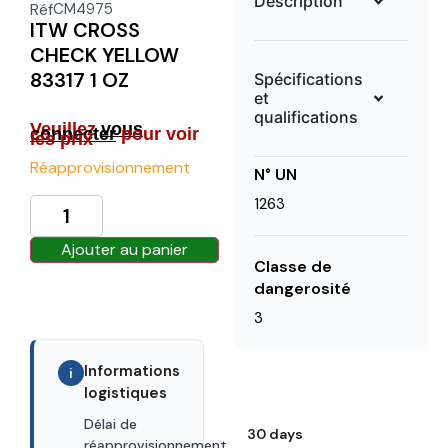
Description
Réf
CM4975
ITW CROSS
CHECK YELLOW
83317 1 OZ
Spécifications
et
qualifications
Veuillez
vous
connecter
pour voir
les prix
Réapprovisionnement
N° UN
1263
Ajouter au panier
Classe de
dangerosité
3
Informations
i
logistiques
Délai de
30 days
réapprovisionnement