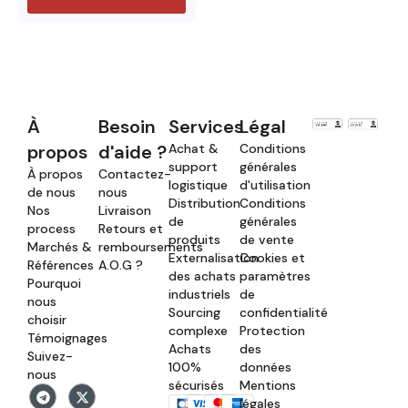
À
Besoin
Services
Légal
propos
d'aide ?
Achat &
Conditions
support
générales
À propos
Contactez-
logistique
d'utilisation
de nous
nous
Distribution
Conditions
Nos
Livraison
de
générales
process
Retours et
produits
de vente
Marchés &
remboursements
Externalisation
Cookies et
Références
A.O.G ?
des achats
paramètres
Pourquoi
industriels
de
nous
Sourcing
confidentialité
choisir
complexe
Protection
Témoignages
Achats
des
Suivez-
100%
données
nous
sécurisés
Mentions
légales