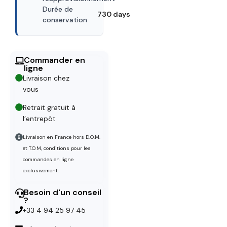
Durée de
730 days
conservation
Commander en
ligne
Livraison chez
vous
Retrait gratuit à
l’entrepôt
Livraison en France hors D.O.M.
et T.O.M, conditions pour les
commandes en ligne
exclusivement.
Besoin d'un conseil
?
+33 4 94 25 97 45