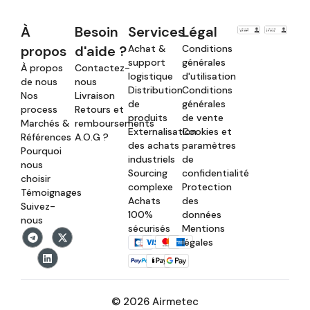
À
Besoin
Services
Légal
propos
d'aide ?
Achat &
Conditions
support
générales
À propos
Contactez-
logistique
d'utilisation
de nous
nous
Distribution
Conditions
Nos
Livraison
de
générales
process
Retours et
produits
de vente
Marchés &
remboursements
Externalisation
Cookies et
Références
A.O.G ?
des achats
paramètres
Pourquoi
industriels
de
nous
Sourcing
confidentialité
choisir
complexe
Protection
Témoignages
Achats
des
Suivez-
100%
données
nous
sécurisés
Mentions
légales
© 2026 Airmetec