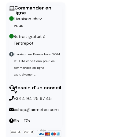
Commander en
ligne
Livraison chez
vous
Retrait gratuit à
l’entrepôt
Livraison en France hors D.O.M.
et T.O.M, conditions pour les
commandes en ligne
exclusivement.
Besoin d'un conseil
?
+33 4 94 25 97 45
eshop@airmetec.com
9h – 17h