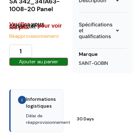
Description
SA 342_341A63-
1008-20 Panel
Veuillez
vous
Spécifications
connecter
pour voir
les prix
et
Réapprovisionnement
qualifications
Marque
Ajouter au panier
SAINT-GOBIN
Informations
i
logistiques
Délai de
30 Days
réapprovisionnement