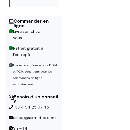
Commander en
ligne
Livraison chez
vous
Retrait gratuit à
l’entrepôt
Livraison en France hors D.O.M.
et T.O.M, conditions pour les
commandes en ligne
exclusivement.
Besoin d'un conseil
?
+33 4 94 25 97 45
eshop@airmetec.com
9h – 17h