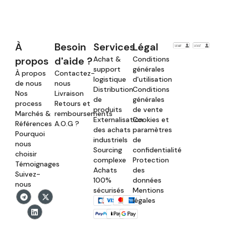
À
Besoin
Services
Légal
propos
d'aide ?
Achat &
Conditions
support
générales
À propos
Contactez-
logistique
d'utilisation
de nous
nous
Distribution
Conditions
Nos
Livraison
de
générales
process
Retours et
produits
de vente
Marchés &
remboursements
Externalisation
Cookies et
Références
A.O.G ?
des achats
paramètres
Pourquoi
industriels
de
nous
Sourcing
confidentialité
choisir
complexe
Protection
Témoignages
Achats
des
Suivez-
100%
données
nous
sécurisés
Mentions
légales