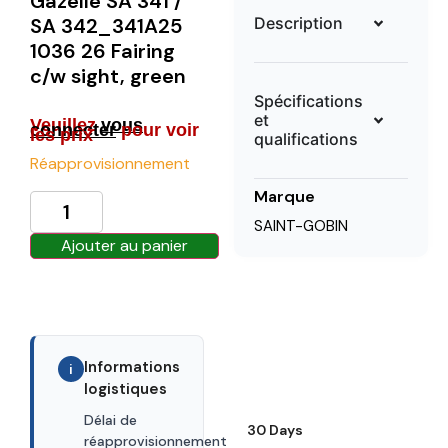
Gazelle SA 341 /
Description
SA 342_341A25
1036 26 Fairing
c/w sight, green
Spécifications
et
Veuillez
vous
connecter
pour voir
les prix
qualifications
Réapprovisionnement
Marque
SAINT-GOBIN
Ajouter au panier
Informations
i
logistiques
Délai de
30 Days
réapprovisionnement