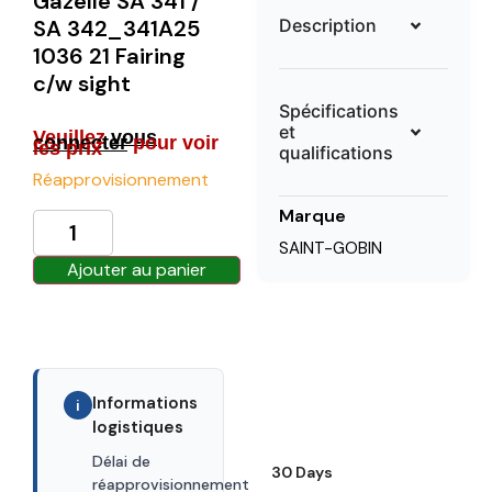
Gazelle SA 341 /
Description
SA 342_341A25
1036 21 Fairing
c/w sight
Spécifications
et
Veuillez
vous
connecter
pour voir
les prix
qualifications
Réapprovisionnement
Marque
SAINT-GOBIN
Ajouter au panier
Informations
i
logistiques
Délai de
30 Days
réapprovisionnement