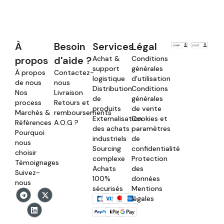
À
Besoin
Services
Légal
propos
d'aide ?
Achat &
Conditions
support
générales
À propos
Contactez-
logistique
d'utilisation
de nous
nous
Distribution
Conditions
Nos
Livraison
de
générales
process
Retours et
produits
de vente
Marchés &
remboursements
Externalisation
Cookies et
Références
A.O.G ?
des achats
paramètres
Pourquoi
industriels
de
nous
Sourcing
confidentialité
choisir
complexe
Protection
Témoignages
Achats
des
Suivez-
100%
données
nous
sécurisés
Mentions
légales