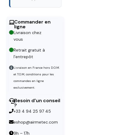
Commander en
ligne
Livraison chez
vous
Retrait gratuit à
l’entrepôt
Livraison en France hors D.O.M.
et T.O.M, conditions pour les
commandes en ligne
exclusivement.
Besoin d'un conseil
?
+33 4 94 25 97 45
eshop@airmetec.com
9h – 17h