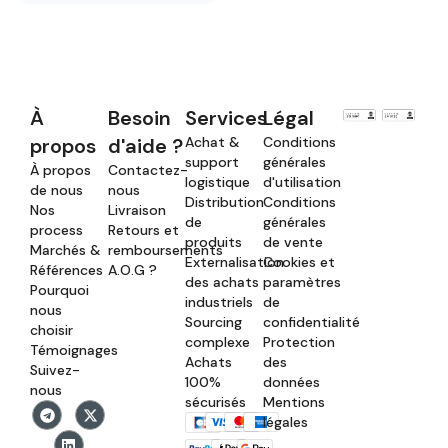
À
Besoin
Services
Légal
propos
d'aide ?
Achat &
Conditions
support
générales
À propos
Contactez-
logistique
d'utilisation
de nous
nous
Distribution
Conditions
Nos
Livraison
de
générales
process
Retours et
produits
de vente
Marchés &
remboursements
Externalisation
Cookies et
Références
A.O.G ?
des achats
paramètres
Pourquoi
industriels
de
nous
Sourcing
confidentialité
choisir
complexe
Protection
Témoignages
Achats
des
Suivez-
100%
données
nous
sécurisés
Mentions
légales