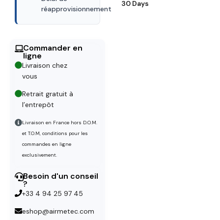
30 Days
réapprovisionnement
Commander en
ligne
Livraison chez
vous
Retrait gratuit à
l’entrepôt
Livraison en France hors D.O.M.
et T.O.M, conditions pour les
commandes en ligne
exclusivement.
Besoin d'un conseil
?
+33 4 94 25 97 45
eshop@airmetec.com