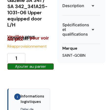
Gazelle SA 341 /
Description
SA 342_341A25-
1031-06 Upper
equipped door
L/H
Spécifications
et
qualifications
Veuillez
vous
connecter
pour voir
les prix
Réapprovisionnement
Marque
SAINT-GOBIN
Ajouter au panier
Informations
i
logistiques
Délai de